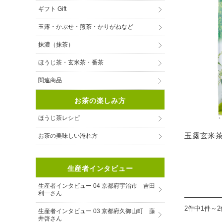
ギフト Gift
玉露・かぶせ・煎茶・かりがねなど
抹濃（抹茶）
ほうじ茶・玄米茶・番茶
関連商品
お茶の楽しみ方
ほうじ茶レシピ
玉露玄米茶 
お茶の美味しい淹れ方
生産者インタビュー
生産者インタビュー 04 京都府宇治市 吉田
利一さん
2件中1件～
生産者インタビュー 03 京都府久御山町 藤
井啓さん