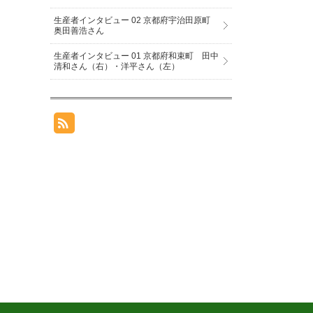
生産者インタビュー 02 京都府宇治田原町
奥田善浩さん
生産者インタビュー 01 京都府和束町 田中
清和さん（右）・洋平さん（左）