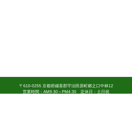
〒610-0255 京都府綴喜郡宇治田原町郷之口中林12
営業時間：AM9:30～PM4:30 定休日：土日祝
人情報の取り扱いについて
特定商取引法に関する表示
お問い合わ
indowsOS7以上のIE 11.x以上、Google Chrome 50.x以上、Firefox 
MacOS10.10.5以上のsafari 8.x以上で動作確認をしております。
© 2008-
JA Kyoto Yamashiro. All Rights Reserved.