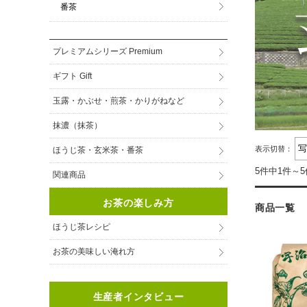
番茶
プレミアムシリーズ Premium
ギフト Gift
玉露・かぶせ・煎茶・かりがねなど
抹濃（抹茶）
表示切替：
ほうじ茶・玄米茶・番茶
5件中1件～
関連商品
お茶の楽しみ方
商品一覧
ほうじ茶レシピ
お茶の美味しい淹れ方
生産者インタビュー