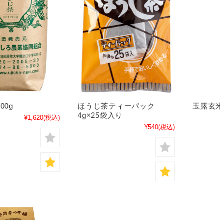
玉露玄米
00g
ほうじ茶ティーパック
4g×25袋入り
¥1,620
(税込)
¥540
(税込)