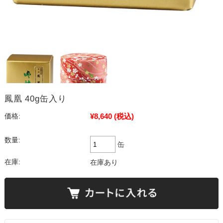
鳳凰 40g缶入り
¥8,640
(税込)
価格:
数量:
缶
在庫:
在庫あり