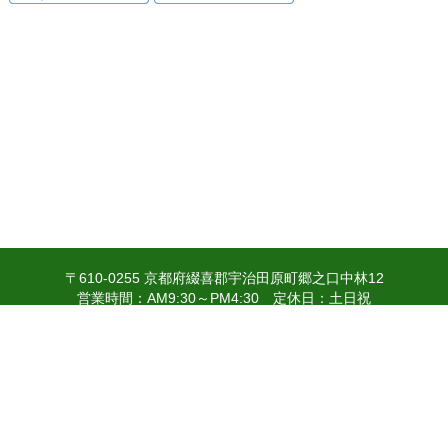
〒610-0255 京都府綴喜郡宇治田原町郷之口中林12
営業時間：AM9:30～PM4:30 定休日：土日祝
個人情報の取り扱いについて
特定商取引法に関する表示
お問い合わせ
本サイトはWindowsOS7以上のIE 11.x以上、Google Chrome 50.x以
上、Firefox 46.x以上、
MacOS10.10.5以上のsafari 8.x以上で動作確認をしております。