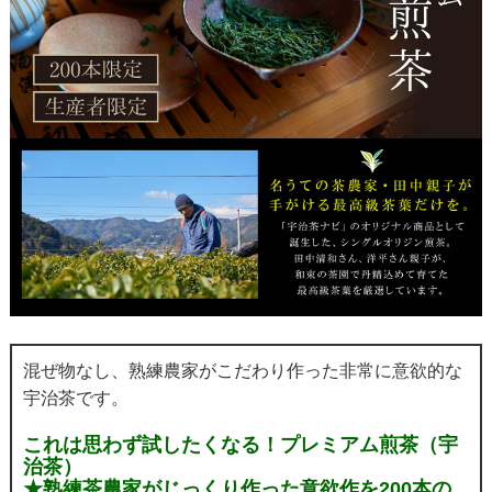
混ぜ物なし、熟練農家がこだわり作った非常に意欲的な
宇治茶です。
これは思わず試したくなる！プレミアム煎茶（宇
治茶）
★熟練茶農家がじっくり作った意欲作を200本の