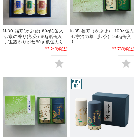
N-30 福寿(かぶせ) 80g紙缶入
K-35 福寿（かぶせ） 160g缶入
り/京の香り(煎茶) 80g紙缶入
り/宇治の華（煎茶）160g缶入
り/玉露かりがね80ｇ紙缶入り
り
¥3,240
(税込)
¥3,780
(税込)