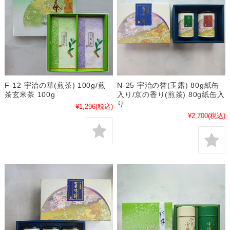
F-12 宇治の華(煎茶) 100g/煎
N-25 宇治の誉(玉露) 80g紙缶
茶玄米茶 100g
入り/京の香り(煎茶) 80g紙缶入
り
¥1,296
(税込)
¥2,700
(税込)