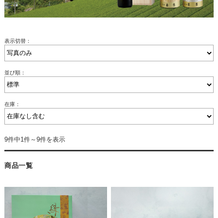
表示切替：
並び順：
在庫：
9件中1件～9件を表示
商品一覧